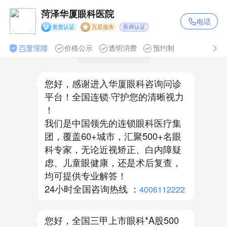
到您?也可留下您的联系电话,这边
菏泽华厦眼科医院

给您回电!
电话
医师认证
资质认证
五星服务
价格公示
透明消费
预约制
人工客服正在接待
您好，感谢进入华厦眼科咨询问诊
平台！全国连锁·守护您的清晰视力
！
我们是中国领先的连锁眼科医疗集
团，覆盖60+城市，汇聚500+名眼
科专家，无论近视矫正、白内障疑
虑、儿童眼健康，还是术后复查，
均可提供专业解答！
24小时全国咨询热线 ：
4006112222
您好，全国三甲上市眼科*A股500