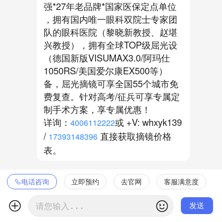
强*27年老品牌*国家医保定点单位
，拥有国内唯一眼科双院士专家团
队的眼科医院（黎晓新教授、赵堪
兴教授），拥有全球TOP级屈光设
（德国新版VISUMAX3.0/阿玛仕
1050RS/美国爱尔康EX500等）
备，屈光摘镜可享全国55个城市免
费复查。针对高考/征兵可享专属定
制手术方案，享专属优惠！
详询：
或 +V: whxyk139
4006112222
/
直接获取摘镜价格
17393148396
表。
电话咨询
立即预约
去官网
客服满意度

发送