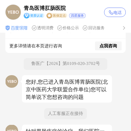
机构地址: 青岛市市北区抚顺路8号
青岛医博肛肠医院

电话
四星服务
设有内科门诊：消化内科专业，医院位于市北区抚顺路8
资质认证
医保定点
号。
透明消费
价格公示
回访服务
诊疗范围：1、胃病门诊；2、炎性肠病门诊；3、便秘门
诊；4、中医门诊；5、消化道内镜中心（胃镜、肠
镜、）。
更多详情请在本页进行咨询
点我咨询
2、收费严格按照相关部门核准价，公开透明。
咨询服务时间：24小时在线咨询(节假日不停诊)
鲁医广【2026】第0109-020-3702号
咨询范围包含：预约挂号、疾病知识、费用明细、健康护
理、技术方法、诊后指导等。
您好,您已进入青岛医博胃肠医院(北
京中医药大学联盟合作单位)您可以
简单说下您想咨询的问题
人工客服正在接待
针对胃肠疾病的诊疗，我们医院一