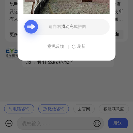
昆明爱尔眼科医院是由全球连锁的爱尔眼科医院集团投资
及运营的现代化眼科专科医院，爱尔眼科始终为实现“使所
有人，无论贫穷富裕，都享有眼健康的权利”这一使命而奋
斗。
请向右滑动完成拼图
昆明爱尔眼科医院成立于2010年，不断自我完善及同步国
更多详情请在本页进行咨询
点我咨询
际医疗水平。集医疗、学术交流、科研、教学于一体，就
意见反馈
|
刷新
医环境舒适典雅，配置各类眼科检查及手术治疗设备，汇
您好，我是昆明爱尔眼科在线客
聚眼科技术人才，全面开展近视、远视、散光、老视、儿
服，有什么能帮您？
童眼病、医学验光配镜、白内障、角膜病、眼外伤等专业
眼科医疗项目，建立了专业医疗服务体系，为每一位患者
提供眼睛医疗服务。
电话咨询
微信咨询
去官网
客服满意度

发送