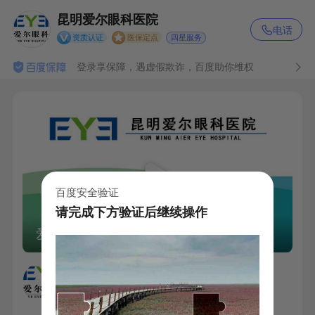
昆明爱尔眼科医院

电话
四星服务
资质认证
医保定点
登录享保障，遇虚假欺诈，百度助你维权
百度安全验证
请完成下方验证后继续操作
爱尔眼科
昆明爱尔眼科医院
接诊时间: 周一至周日08:30-17:30
机构地址: 环城南路687号