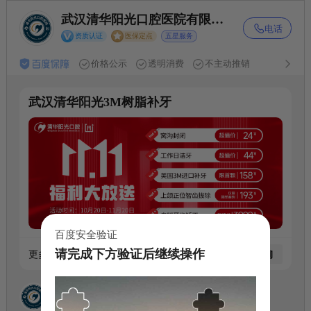
武汉清华阳光口腔医院有限公

电话
司
资质认证
医保定点
五星服务
价格公示
透明消费
不主动推销
武汉清华阳光3M树脂补牙
百度安全验证
请完成下方验证后继续操作
更多详情请在本页进行咨询
点我咨询
您好，这里是武汉清华阳光口腔-